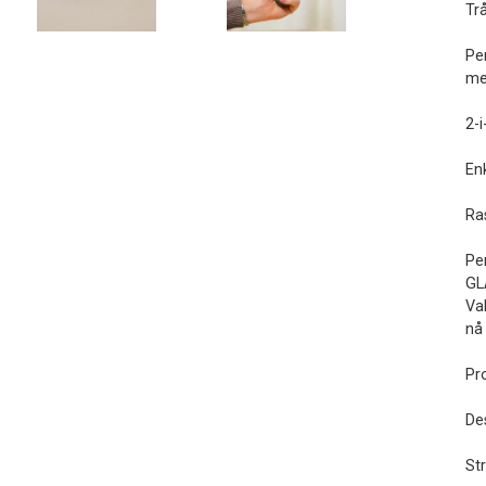
Trå
Per
me
2-i
Enk
Ra
Per
GL
Va
nå
Pr
De
St