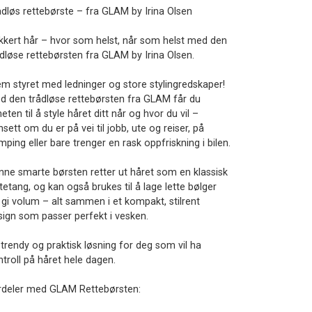
ådløs rettebørste – fra GLAM by Irina Olsen
kkert hår – hvor som helst, når som helst med den
ådløse rettebørsten fra GLAM by Irina Olsen.
em styret med ledninger og store stylingredskaper!
d den trådløse rettebørsten fra GLAM får du
heten til å style håret ditt når og hvor du vil –
sett om du er på vei til jobb, ute og reiser, på
ping eller bare trenger en rask oppfriskning i bilen.
nne smarte børsten retter ut håret som en klassisk
tetang, og kan også brukes til å lage lette bølger
 gi volum – alt sammen i et kompakt, stilrent
sign som passer perfekt i vesken.
 trendy og praktisk løsning for deg som vil ha
ntroll på håret hele dagen.
rdeler med GLAM Rettebørsten: