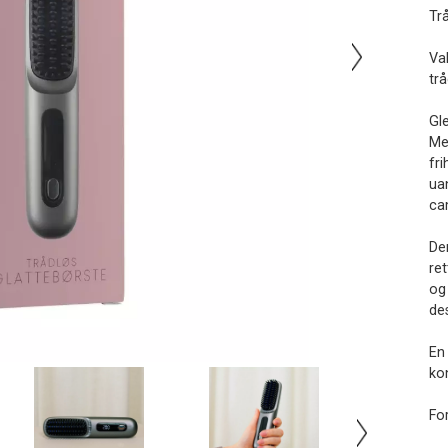
Tr
Va
tr
Gl
Me
fri
uan
cam
De
ret
og
de
En
ko
Fo