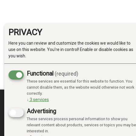
PRIVACY
Here you can review and customize the cookies we would like to
use on this website. You're in control! Enable or disable cookies as
you wish.
Functional
(required)
These services are essential for this website to function. You
cannot disable them, as the website would otherwise not work
correctly.
↓
3
services
MINE SIDER
Advertising
These services process personal information to show you
LOGIN
relevant content about products, services or topics you may be
NEW CUSTOMER
interested in.