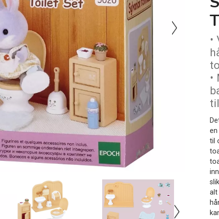
T
•
h
t
•
b
t
Det
en
til
toa
to
in
sli
al
hå
ka