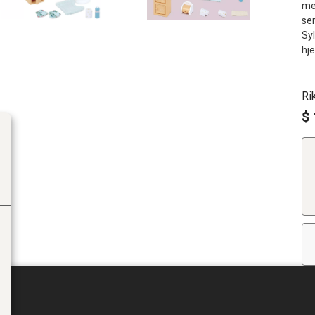
med
ser
Sy
hj
Ri
$ 