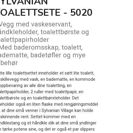
SYLVANIAN
OALETTSETE - 5020
 Vegg med vaskeservant,
åndkleholder, toalettbørste og
oalettpapirholder
 Med baderomsskap, toalett,
adematte, badetøfler og mye
ilbehør
te lille toalettsettet inneholder et søtt lite toalett,
 skillevegg med vask, en badematte, en kommode
 oppbevaring av alle dine toaletting, en
lettpapirholder, 2 ruller med toalettpapir, en
alettbørste og en toalettbørsteholder. Det
neholder også en liten flaske med rengjøringsmiddel
k at dine små venner i Sylvanian Village kan holde
t skinnende rent. Settet kommer med en
ndklestang og et håndkle slik at dine små yndlinger
n tørke potene sine, og det er også et par slippers