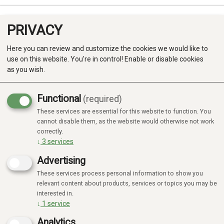
PRIVACY
0
Here you can review and customize the cookies we would like to
use on this website. You're in control! Enable or disable cookies
as you wish.
Functional
(required)
Campaign
-20%
These services are essential for this website to function. You
Produkter
cannot disable them, as the website would otherwise not work
correctly.
Kategorier
↓
3
services
Advertising
These services process personal information to show you
relevant content about products, services or topics you may be
interested in.
↓
1
service
Analytics