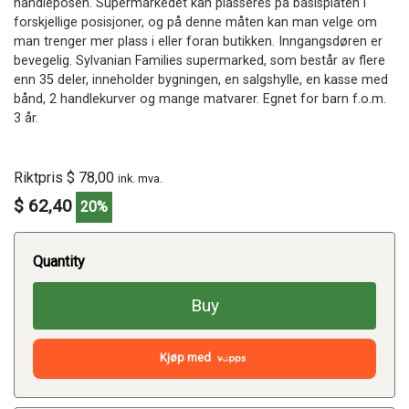
handleposen. Supermarkedet kan plasseres på basisplaten i
forskjellige posisjoner, og på denne måten kan man velge om
man trenger mer plass i eller foran butikken. Inngangsdøren er
bevegelig. Sylvanian Families supermarked, som består av flere
enn 35 deler, inneholder bygningen, en salgshylle, en kasse med
bånd, 2 handlekurver og mange matvarer. Egnet for barn f.o.m.
3 år.
Riktpris $ 78,00
ink. mva.
$ 62,40
20%
Quantity
Buy
Kjøp med