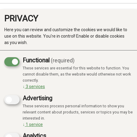
PRIVACY
0
Here you can review and customize the cookies we would like to
use on this website. You're in control! Enable or disable cookies
as you wish.
Functional
(required)
Campaign
-20%
These services are essential for this website to function. You
Produkter
cannot disable them, as the website would otherwise not work
correctly.
Kategorier
↓
3
services
Advertising
These services process personal information to show you
relevant content about products, services or topics you may be
interested in.
↓
1
service
Analytics