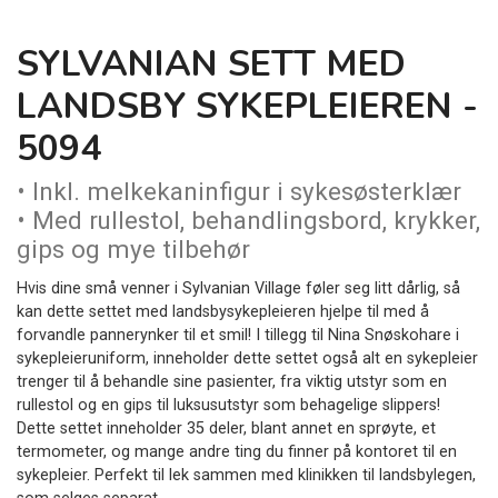
SYLVANIAN SETT MED
LANDSBY SYKEPLEIEREN -
5094
• Inkl. melkekaninfigur i sykesøsterklær
• Med rullestol, behandlingsbord, krykker,
gips og mye tilbehør
Hvis dine små venner i Sylvanian Village føler seg litt dårlig, så
kan dette settet med landsbysykepleieren hjelpe til med å
forvandle pannerynker til et smil! I tillegg til Nina Snøskohare i
sykepleieruniform, inneholder dette settet også alt en sykepleier
trenger til å behandle sine pasienter, fra viktig utstyr som en
rullestol og en gips til luksusutstyr som behagelige slippers!
Dette settet inneholder 35 deler, blant annet en sprøyte, et
termometer, og mange andre ting du finner på kontoret til en
sykepleier. Perfekt til lek sammen med klinikken til landsbylegen,