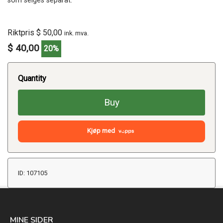
som selges separat.
Riktpris $ 50,00
ink. mva.
$ 40,00
20%
Quantity
Buy
Kjøp med
ID: 107105
MINE SIDER