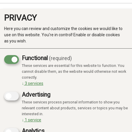
PRIVACY
0
Here you can review and customize the cookies we would like to
use on this website. You're in control! Enable or disable cookies
as you wish.
Functional
(required)
Campaign
-20%
These services are essential for this website to function. You
Produkter
cannot disable them, as the website would otherwise not work
correctly.
Kategorier
↓
3
services
Advertising
These services process personal information to show you
relevant content about products, services or topics you may be
interested in.
↓
1
service
Analytics