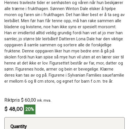
Hennes travleste tider er senhøsten og våren når hun beskjærer
alle trærne i frukthagen. Sønnen Winton Dale elsker å hjelpe
moren og faren sin i frukthagen. Det han liker best er å ta seg av
leirbålet. Men før han får tenne opp, må han rake sammen alle
bladene og kvistene, noe han ikke syns er spesielt morsomt.
Han er imidlertid alltid veldig grundig fordi han vet at jo mer han
samler, jo større blir leirbålet! Datteren Lona Dale har den viktige
oppgaven å samle sammen og sortere alle de forskjellige
fruktene. Denne oppgaven liker hun mye bedre enn å gå på
skolen fordi hun kan spise så mye hun vil uten at en lærer sier til
henne at det ikke er lov. Figursettet består av far, mor, datter og
sønn. Figurenes hode, armer og bein er bevegelige. Klærne
deres kan tas av og på. Figurene i Sylvanian Families sauefamilie
er mellom 6 og 8 cm store, og egnet for barn f.o.m. tre år.
Riktpris $ 60,00
ink. mva.
$ 48,00
20%
Quantity