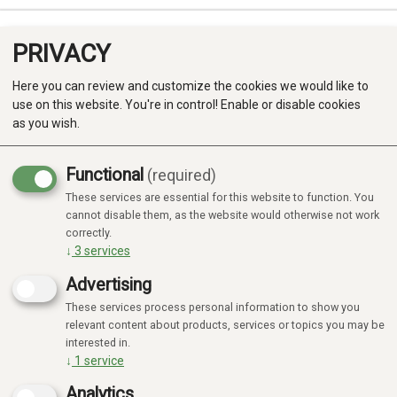
PRIVACY
0
Here you can review and customize the cookies we would like to
use on this website. You're in control! Enable or disable cookies
as you wish.
Functional
(required)
Campaign
-20%
These services are essential for this website to function. You
Produkter
cannot disable them, as the website would otherwise not work
correctly.
Kategorier
↓
3
services
Advertising
These services process personal information to show you
relevant content about products, services or topics you may be
interested in.
↓
1
service
Analytics