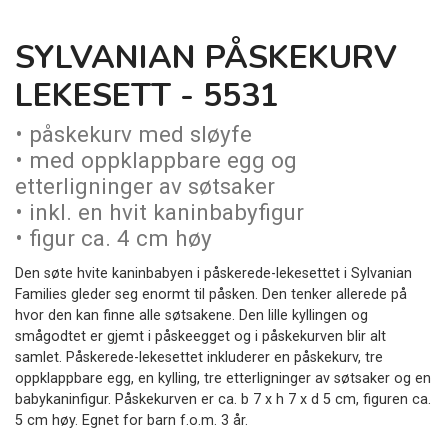
SYLVANIAN PÅSKEKURV
LEKESETT - 5531
• påskekurv med sløyfe
• med oppklappbare egg og
etterligninger av søtsaker
• inkl. en hvit kaninbabyfigur
• figur ca. 4 cm høy
Den søte hvite kaninbabyen i påskerede-lekesettet i Sylvanian
Families gleder seg enormt til påsken. Den tenker allerede på
hvor den kan finne alle søtsakene. Den lille kyllingen og
smågodtet er gjemt i påskeegget og i påskekurven blir alt
samlet. Påskerede-lekesettet inkluderer en påskekurv, tre
oppklappbare egg, en kylling, tre etterligninger av søtsaker og en
babykaninfigur. Påskekurven er ca. b 7 x h 7 x d 5 cm, figuren ca.
5 cm høy. Egnet for barn f.o.m. 3 år.