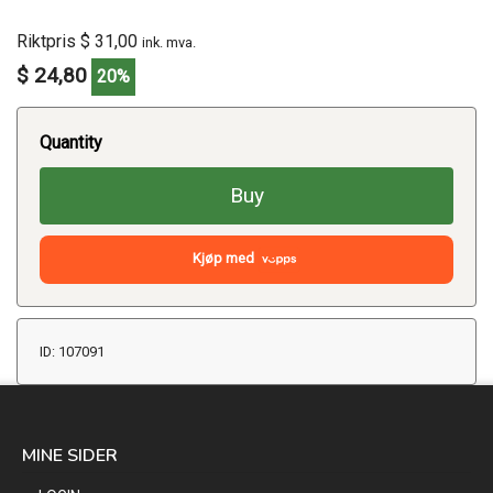
Riktpris $ 31,00
ink. mva.
$ 24,80
20%
Quantity
Buy
Kjøp med
ID: 107091
MINE SIDER