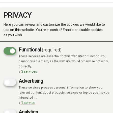
PRIVACY
0
Here you can review and customize the cookies we would like to
use on this website. You're in control! Enable or disable cookies
as you wish.
Functional
(required)
Campaign
-20%
These services are essential for this website to function. You
Produkter
cannot disable them, as the website would otherwise not work
correctly.
Kategorier
↓
3
services
Advertising
These services process personal information to show you
relevant content about products, services or topics you may be
interested in.
↓
1
service
Analytics