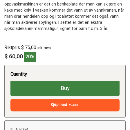
oppvaskmaskinen er det en benkeplate der man kan skjære en
kake med kniv. I vasken kommer det vann ut av vannkranen, når
man drar hendelen opp og i toalettet kommer det også vann,
når man aktiverer spylingen. I settet er det en ekstra
sjokoladekanin-mammafigur. Egnet for barn f.o.m. 3 år.
Riktpris $ 75,00
ink. mva.
$ 60,00
20%
Quantity
Buy
Kjøp med
ID: 107058