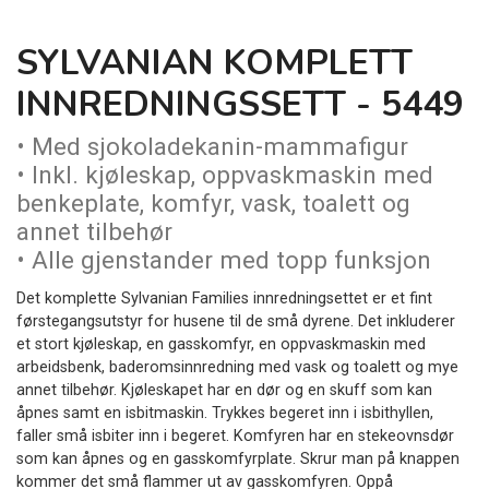
SYLVANIAN KOMPLETT
INNREDNINGSSETT - 5449
• Med sjokoladekanin-mammafigur
• Inkl. kjøleskap, oppvaskmaskin med
benkeplate, komfyr, vask, toalett og
annet tilbehør
• Alle gjenstander med topp funksjon
Det komplette Sylvanian Families innredningsettet er et fint
førstegangsutstyr for husene til de små dyrene. Det inkluderer
et stort kjøleskap, en gasskomfyr, en oppvaskmaskin med
arbeidsbenk, baderomsinnredning med vask og toalett og mye
annet tilbehør. Kjøleskapet har en dør og en skuff som kan
åpnes samt en isbitmaskin. Trykkes begeret inn i isbithyllen,
faller små isbiter inn i begeret. Komfyren har en stekeovnsdør
som kan åpnes og en gasskomfyrplate. Skrur man på knappen
kommer det små flammer ut av gasskomfyren. Oppå