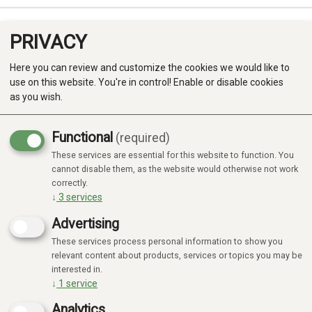
PRIVACY
0
Here you can review and customize the cookies we would like to
use on this website. You're in control! Enable or disable cookies
as you wish.
Functional
(required)
Campaign
-20%
These services are essential for this website to function. You
Produkter
cannot disable them, as the website would otherwise not work
correctly.
Kategorier
↓
3
services
Advertising
These services process personal information to show you
relevant content about products, services or topics you may be
interested in.
↓
1
service
Analytics