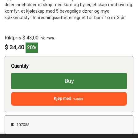
deler inneholder et skap med kum og hyller, et skap med ovn og
komfyr, et kjøleskap med 5 bevegelige dører og mye
kjøkkenutstyr. Innredningssettet er egnet for barn f.o.m. 3 år.
Riktpris $ 43,00
ink. mva.
$ 34,40
20%
Quantity
Buy
Kjøp med
ID: 107055