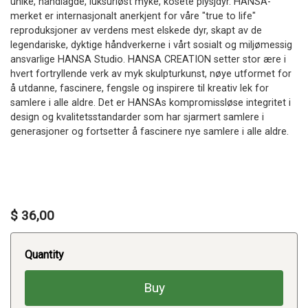
unike, håndlagde, luksuriøst myke, kosete plysjdyr. HANSA-
merket er internasjonalt anerkjent for våre "true to life"
reproduksjoner av verdens mest elskede dyr, skapt av de
legendariske, dyktige håndverkerne i vårt sosialt og miljømessig
ansvarlige HANSA Studio. HANSA CREATION setter stor ære i
hvert fortryllende verk av myk skulpturkunst, nøye utformet for
å utdanne, fascinere, fengsle og inspirere til kreativ lek for
samlere i alle aldre. Det er HANSAs kompromissløse integritet i
design og kvalitetsstandarder som har sjarmert samlere i
generasjoner og fortsetter å fascinere nye samlere i alle aldre.
$ 36,00
Quantity
Buy