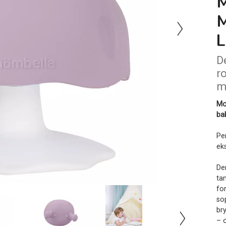
D
r
m
Mo
ba
Pe
ek
De
ta
fo
so
br
– 