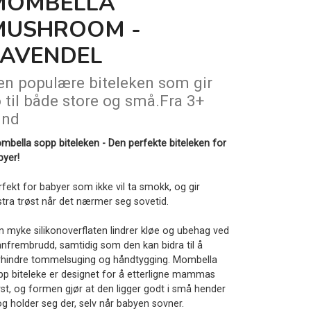
MOMBELLA
MUSHROOM -
LAVENDEL
en populære biteleken som gir
o til både store og små.Fra 3+
nd
mbella sopp biteleken - Den perfekte biteleken for
byer!
rfekt for babyer som ikke vil ta smokk, og gir
stra trøst når det nærmer seg sovetid.
n myke silikonoverflaten lindrer kløe og ubehag ved
nnfrembrudd, samtidig som den kan bidra til å
rhindre tommelsuging og håndtygging. Mombella
pp biteleke er designet for å etterligne mammas
yst, og formen gjør at den ligger godt i små hender
og holder seg der, selv når babyen sovner.