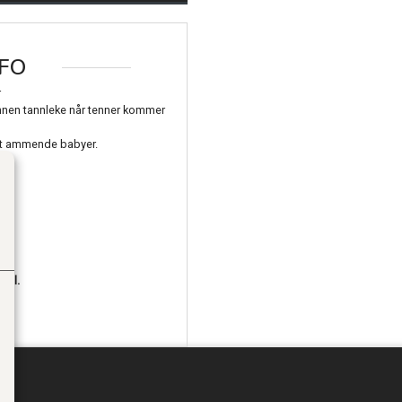
FO
r
annen tannleke når tenner kommer
elt ammende babyer.
.
del.