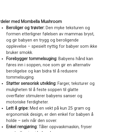
rdeler med Mombella Mushroom
Beroliger og trøster:
Den myke teksturen og
formen etterligner følelsen av mammas bryst,
og gir babyen en trygg og beroligende
opplevelse – spesielt nyttig for babyer som ikke
bruker smokk.
Forebygger tommelsuging:
Babyens hånd kan
føres inn i soppen, noe som gir en alternativ
beroligelse og kan bidra til å redusere
tommelsuging.
Støtter sensorisk utvikling:
Farger, teksturer og
muligheten til å feste soppen til glatte
overflater stimulerer babyens sanser og
motoriske ferdigheter.
Lett å gripe:
Med en vekt på kun 25 gram og
ergonomisk design, er den enkel for babyen å
holde – selv når den sover.
Enkel rengjøring:
Tåler oppvaskmaskin, fryser