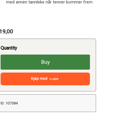
med annen tannleke når tenner kommer frem
19,00
Quantity
Buy
Kjøp med
ID: 107384