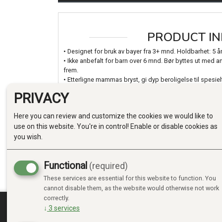
PRODUCT IN
• Designet for bruk av bayer fra 3+ mnd. Holdbarhet: 5 å
• Ikke anbefalt for barn over 6 mnd. Bør byttes ut med 
frem.
• Etterligne mammas bryst, gi dyp beroligelse til spesi
• Den spesielle soppformen gjør at leken ligger i hånden
PRIVACY
• Forhindrer kvelningsfare.
• Tåler oppvaskmaskin, fryser og kjøleskap.
Here you can review and customize the cookies we would like to
• Tilgjengelig i flere farger
use on this website. You're in control! Enable or disable cookies as
Stell og bruk:
you wish.
• Steriliser produktet før bruk.
• Tåler oppvaskmaskin eller vask med mildt oppvaskmid
Functional
• Kan steriliseres i kokende vann.
(required)
• Skyll og tørk grundig før hver bruk.
These services are essential for this website to function. You
cannot disable them, as the website would otherwise not work
correctly.
↓
3
services