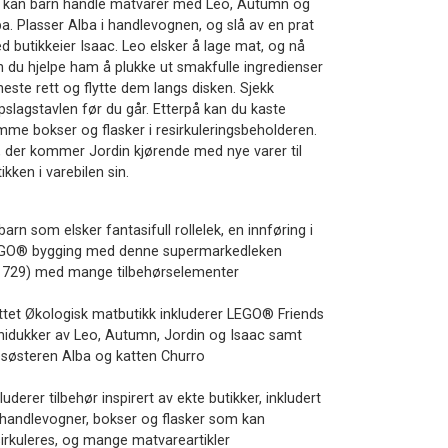
 kan barn handle matvarer med Leo, Autumn og
ba. Plasser Alba i handlevognen, og slå av en prat
d butikkeier Isaac. Leo elsker å lage mat, og nå
n du hjelpe ham å plukke ut smakfulle ingredienser
 neste rett og flytte dem langs disken. Sjekk
pslagstavlen før du går. Etterpå kan du kaste
mme bokser og flasker i resirkuleringsbeholderen.
, der kommer Jordin kjørende med nye varer til
ikken i varebilen sin.
barn som elsker fantasifull rollelek, en innføring i
GO® bygging med denne supermarkedleken
1729) med mange tilbehørselementer
ttet Økologisk matbutikk inkluderer LEGO® Friends
nidukker av Leo, Autumn, Jordin og Isaac samt
llesøsteren Alba og katten Churro
luderer tilbehør inspirert av ekte butikker, inkludert
 handlevogner, bokser og flasker som kan
sirkuleres, og mange matvareartikler