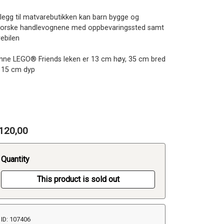
illegg til matvarebutikken kan barn bygge og
forske handlevognene med oppbevaringssted samt
rebilen
nne LEGO® Friends leken er 13 cm høy, 35 cm bred
 15 cm dyp
120,00
Quantity
This product is sold out
ID: 107406