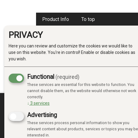
Product Info
To top
PRIVACY
Here you can review and customize the cookies we would like to
PRODUCT IN
use on this website. You're in control! Enable or disable cookies as
Nå kan barn handle matvarer med Leo, Autumn og Alba.
you wish.
slå av en prat med butikkeier Isaac. Leo elsker å lage m
plukke ut smakfulle ingredienser til neste rett og flytte 
oppslagstavlen før du går. Etterpå kan du kaste tomme 
Functional
(required)
resirkuleringsbeholderen. Se, der kommer Jordin kjørende
These services are essential for this website to function. You
varebilen sin.
cannot disable them, as the website would otherwise not work
correctly.
↓
3
services
MINE SIDER
Advertising
These services process personal information to show you
LOGIN
relevant content about products, services or topics you may be
NEW CUSTOMER
interested in.