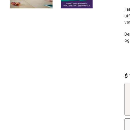
I t
ut
va
De
og
$ 