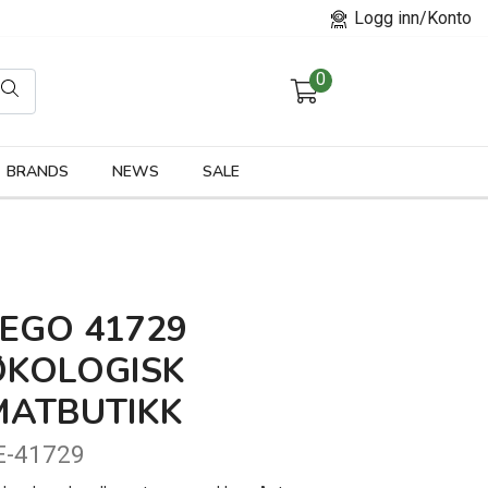
Logg inn/Konto
0
orier
BRANDS
NEWS
SALE
LEGO 41729
ØKOLOGISK
MATBUTIKK
E-41729