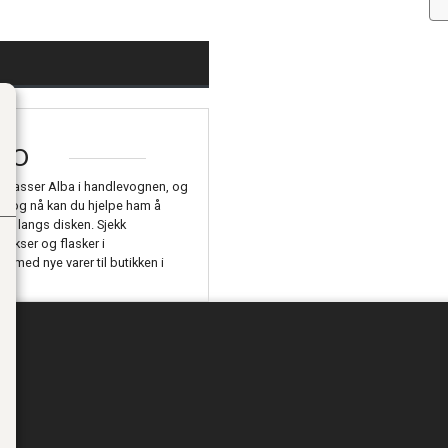
FO
 Plasser Alba i handlevognen, og
at, og nå kan du hjelpe ham å
dem langs disken. Sjekk
bokser og flasker i
 med nye varer til butikken i