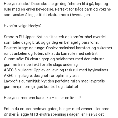
Heelys rullesko! Disse skoene gir deg friheten til å gå, løpe og
rulle med en enkel bevegelse. Perfekt for både barn og voksne
som ønsker å legge til litt ekstra moro i hverdagen.
Hvorfor velge Heelys?
Smooth PU Upper: Nyt en slitesterk og komfortabel overdel
som tåler daglig bruk og gir deg en behagelig passform.
Polstret krage og tunge: Opplev maksimal komfort og sikkerhet
rundt ankelen og foten, slik at du kan rulle med selvtillit.
Gummisåle: Få ekstra grep og holdbarhet med den robuste
gummisålen, perfekt for alle slags underlag.
ABEC 5 hjullagre: Opplev en jevn og rask rull med høykvalitets
ABEC 5 hjullagre, designet for optimal ytelse.
Lavprofils gummihjul: Nyt den perfekte rullen med lavprofils
gummihjul som gir god kontroll og stabilitet.
Heelys er mer enn bare sko – de er en livsstil!
Enten du cruiser nedover gaten, henger med venner eller bare
ønsker å legge til litt ekstra spenning i dagen, er Heelys det