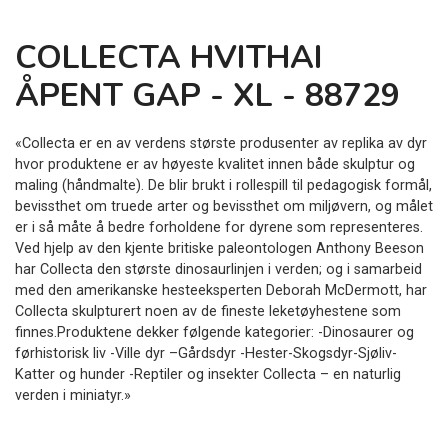
COLLECTA HVITHAI
ÅPENT GAP - XL - 88729
«Collecta er en av verdens største produsenter av replika av dyr
hvor produktene er av høyeste kvalitet innen både skulptur og
maling (håndmalte). De blir brukt i rollespill til pedagogisk formål,
bevissthet om truede arter og bevissthet om miljøvern, og målet
er i så måte å bedre forholdene for dyrene som representeres.
Ved hjelp av den kjente britiske paleontologen Anthony Beeson
har Collecta den største dinosaurlinjen i verden; og i samarbeid
med den amerikanske hesteeksperten Deborah McDermott, har
Collecta skulpturert noen av de fineste leketøyhestene som
finnes.Produktene dekker følgende kategorier: -Dinosaurer og
førhistorisk liv -Ville dyr –Gårdsdyr -Hester-Skogsdyr-Sjøliv-
Katter og hunder -Reptiler og insekter Collecta – en naturlig
verden i miniatyr.»