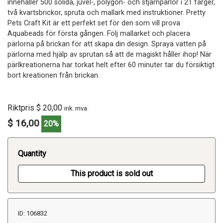
innehåller 500 solida, juvel-, polygon- och stjärnpärlor i 21 färger,
två kvartsbrickor, spruta och mallark med instruktioner. Pretty
Pets Craft Kit är ett perfekt set för den som vill prova
Aquabeads för första gången. Följ mallarket och placera
pärlorna på brickan för att skapa din design. Spraya vatten på
pärlorna med hjälp av sprutan så att de magiskt håller ihop! När
pärlkreationerna har torkat helt efter 60 minuter tar du försiktigt
bort kreationen från brickan.
Riktpris $ 20,00
ink. mva.
$ 16,00
20%
Quantity
This product is sold out
ID: 106832