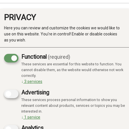
PRIVACY
0
Here you can review and customize the cookies we would like to
use on this website. You're in control! Enable or disable cookies
as you wish.
Functional
(required)
Campaign
-20%
These services are essential for this website to function. You
Produkter
cannot disable them, as the website would otherwise not work
correctly.
Kategorier
↓
3
services
Advertising
These services process personal information to show you
relevant content about products, services or topics you may be
interested in.
↓
1
service
Analytics